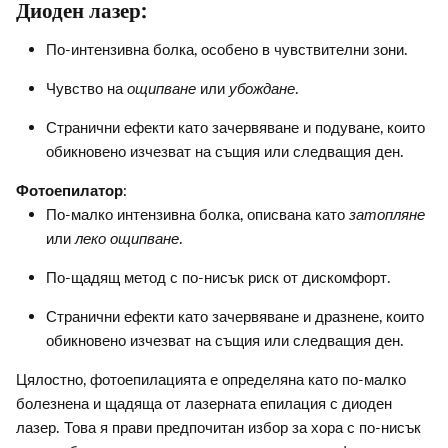
Диоден лазер
:
По-интензивна болка, особено в чувствителни зони.
Чувство на
ощипване
или
убождане
.
Странични ефекти като зачервяване и подуване, които
обикновено изчезват на същия или следващия ден.
Фотоепилатор
:
По-малко интензивна болка, описвана като
затопляне
или
леко ощипване
.
По-щадящ метод с по-нисък риск от дискомфорт.
Странични ефекти като зачервяване и дразнене, които
обикновено изчезват на същия или следващия ден.
Цялостно, фотоепилацията е определяна като по-малко
болезнена и щадяща от лазерната епилация с диоден
лазер. Това я прави предпочитан избор за хора с по-нисък