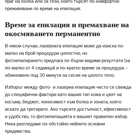
праг на болка или за тези, които търсят по-комфортно
преживяване по време на епилация.
Време за епилация и премахване на
окосмяването перманентно
В някои случаи, лазерната епилация може да изиска по-
малко на брой процедури цялостно, но
фотоепилирането предлага по-бързи видими резултати (за
по-малко от 4 седмици) и по-кратко време за процедура –
обикновено под 30 минути за сесия на цялото тяло.
Изборът между фото- и лазерна епилация често се свежда
до специфични фактори като вашия тип кожа и цвят на
косъма, бюджет, поносимост към болка и зоната, която
искате да третирате. Ако търсите достъпност, ефективност
и удобство, то фотоепилацията е вашият правилен избор.
Нека разгледаме по-обстойно нейните основни
предимства.