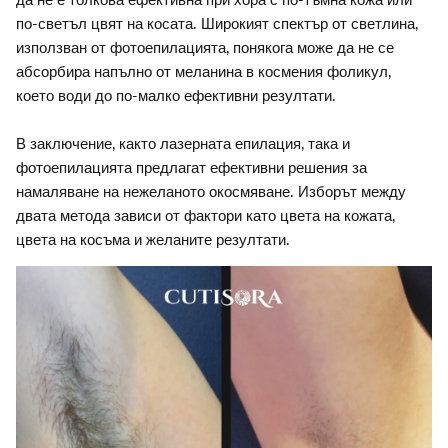
по-светъл цвят на косата. Широкият спектър от светлина,
използван от фотоепилацията, понякога може да не се
абсорбира напълно от меланина в космения фоликул,
което води до по-малко ефективни резултати.
В заключение, както лазерната епилация, така и
фотоепилацията предлагат ефективни решения за
намаляване на нежеланото окосмяване. Изборът между
двата метода зависи от фактори като цвета на кожата,
цвета на косъма и желаните резултати.