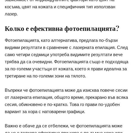
косъма, цвят на кожата и специфичния тип използван
лазер.
Колко е ефективна фотоепилацията?
Фотоепилацията, като алтернатива, предлага по-бързи
видими резултати в сравнение с лазерната епилация. След
само четири седмици употреба видимите резултати вече
трябва да са очевидни. Фотоепилацията също е подходяща
за по-големи участъци от кожата, което я прави идеална за
третиране на по-големи зони на тялото.
Въпреки че фотоепилацията може да изисква повече сесии
от лазерната епилация, общото време, прекарано във всяка
сесия, обикновено е по-кратко. Това го прави по-удобен
вариант за хора с натоварени графици.
Важно е обаче да се отбележи, че фотоепилацията може
да не е толкова ефективна при хора с по-тъмна кожа или