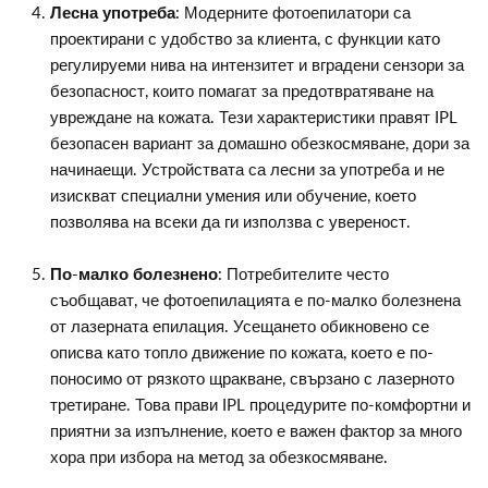
Лесна употреба
: Модерните фотоепилатори са
проектирани с удобство за клиента, с функции като
регулируеми нива на интензитет и вградени сензори за
безопасност, които помагат за предотвратяване на
увреждане на кожата. Тези характеристики правят IPL
безопасен вариант за домашно обезкосмяване, дори за
начинаещи. Устройствата са лесни за употреба и не
изискват специални умения или обучение, което
позволява на всеки да ги използва с увереност.
По-малко болезнено
: Потребителите често
съобщават, че фотоепилацията е по-малко болезнена
от лазерната епилация. Усещането обикновено се
описва като топло движение по кожата, което е по-
поносимо от рязкото щракване, свързано с лазерното
третиране. Това прави IPL процедурите по-комфортни и
приятни за изпълнение, което е важен фактор за много
хора при избора на метод за обезкосмяване.