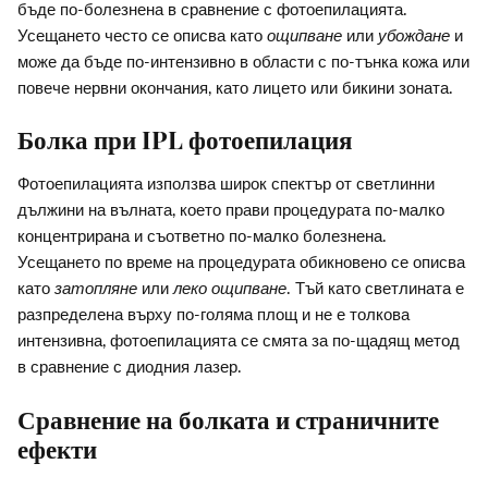
бъде по-болезнена в сравнение с фотоепилацията.
Усещането често се описва като
ощипване
или
убождане
и
може да бъде по-интензивно в области с по-тънка кожа или
повече нервни окончания, като лицето или бикини зоната.
Болка при IPL фотоепилация
Фотоепилацията използва широк спектър от светлинни
дължини на вълната, което прави процедурата по-малко
концентрирана и съответно по-малко болезнена.
Усещането по време на процедурата обикновено се описва
като
затопляне
или
леко ощипване
. Тъй като светлината е
разпределена върху по-голяма площ и не е толкова
интензивна, фотоепилацията се смята за по-щадящ метод
в сравнение с диодния лазер.
Сравнение на болката и страничните
ефекти