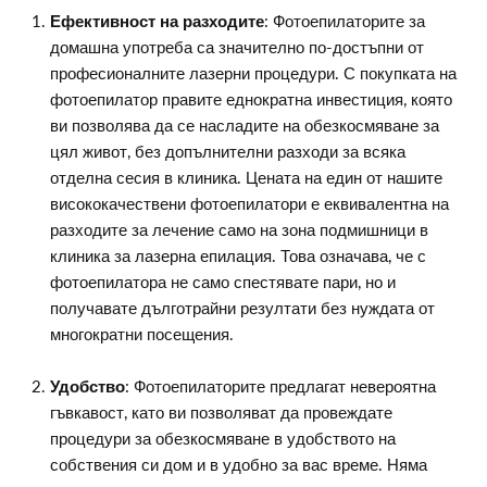
Ефективност на разходите
: Фотоепилаторите за
домашна употреба са значително по-достъпни от
професионалните лазерни процедури. С покупката на
фотоепилатор правите еднократна инвестиция, която
ви позволява да се насладите на обезкосмяване за
цял живот, без допълнителни разходи за всяка
отделна сесия в клиника. Цената на един от нашите
висококачествени фотоепилатори е еквивалентна на
разходите за лечение само на зона подмишници в
клиника за лазерна епилация. Това означава, че с
фотоепилатора не само спестявате пари, но и
получавате дълготрайни резултати без нуждата от
многократни посещения.
Удобство
: Фотоепилаторите предлагат невероятна
гъвкавост, като ви позволяват да провеждате
процедури за обезкосмяване в удобството на
собствения си дом и в удобно за вас време. Няма