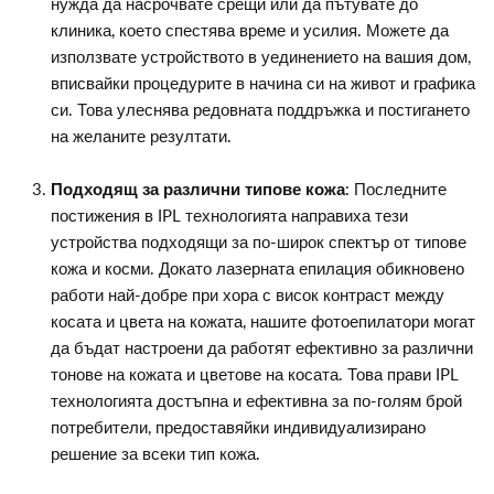
нужда да насрочвате срещи или да пътувате до
клиника, което спестява време и усилия. Можете да
използвате устройството в уединението на вашия дом,
вписвайки процедурите в начина си на живот и графика
си. Това улеснява редовната поддръжка и постигането
на желаните резултати.
Подходящ за различни типове кожа
: Последните
постижения в IPL технологията направиха тези
устройства подходящи за по-широк спектър от типове
кожа и косми. Докато лазерната епилация обикновено
работи най-добре при хора с висок контраст между
косата и цвета на кожата, нашите фотоепилатори могат
да бъдат настроени да работят ефективно за различни
тонове на кожата и цветове на косата. Това прави IPL
технологията достъпна и ефективна за по-голям брой
потребители, предоставяйки индивидуализирано
решение за всеки тип кожа.