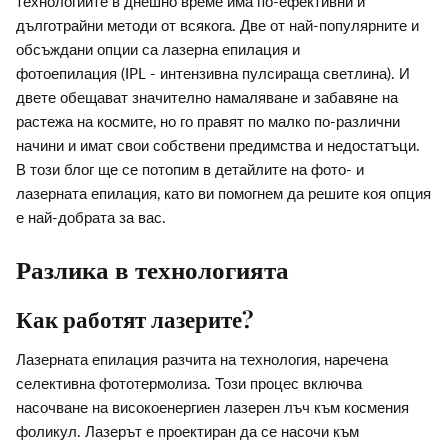
технологиите в днешно време има по-ефективни и
дълготрайни методи от всякога. Две от най-популярните и
обсъждани опции са лазерна епилация и
фотоепилация (IPL - интензивна пулсираща светлина). И
двете обещават значително намаляване и забавяне на
растежа на космите, но го правят по малко по-различни
начини и имат свои собствени предимства и недостатъци.
В този блог ще се потопим в детайлите на фото- и
лазерната епилация, като ви помогнем да решите коя опция
е най-добрата за вас.
Разлика в технологията
Как работят лазерите?
Лазерната епилация разчита на технология, наречена
селективна фототермолиза. Този процес включва
насочване на високоенергиен лазерен лъч към космения
фоликул. Лазерът е проектиран да се насочи към