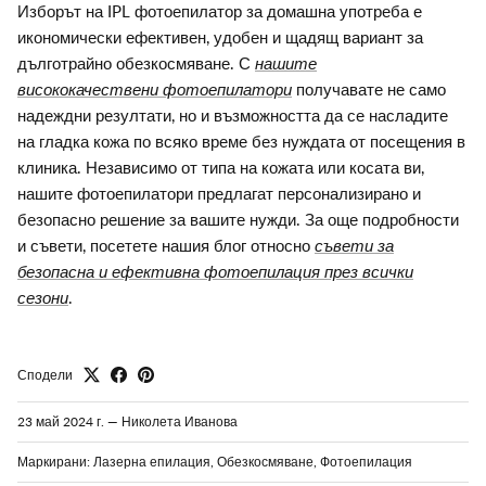
Изборът на IPL фотоепилатор за домашна употреба е
икономически ефективен, удобен и щадящ вариант за
дълготрайно обезкосмяване. С
нашите
висококачествени фотоепилатори
получавате не само
надеждни резултати, но и възможността да се насладите
на гладка кожа по всяко време без нуждата от посещения в
клиника. Независимо от типа на кожата или косата ви,
нашите фотоепилатори предлагат персонализирано и
безопасно решение за вашите нужди. За още подробности
и съвети, посетете нашия блог относно
съвети за
безопасна и ефективна фотоепилация през всички
сезони
.
Сподели
23 май 2024 г.
—
Николета Иванова
Маркирани:
Лазерна епилация
Обезкосмяване
Фотоепилация