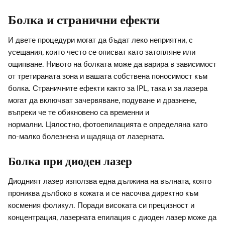
Болка и странични ефекти
И двете процедури могат да бъдат леко неприятни, с
усещания, които често се описват като затопляне или
ощипване. Нивото на болката може да варира в зависимост
от третираната зона и вашата собствена поносимост към
болка. Страничните ефекти както за IPL, така и за лазера
могат да включват зачервяване, подуване и дразнене,
въпреки че те обикновено са временни и
нормални. Цялостно, фотоепилацията е определяна като
по-малко болезнена и щадяща от лазерната.
Болка при диоден лазер
Диодният лазер използва една дължина на вълната, която
прониква дълбоко в кожата и се насочва директно към
космения фоликул. Поради високата си прецизност и
концентрация, лазерната епилация с диоден лазер може да