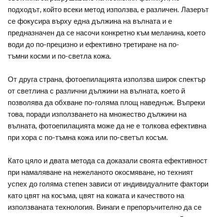
подходът, който всеки метод използва, е различен. Лазерът
се фокусира върху една дължина на вълната и е
предназначен да се насочи конкретно към меланина, което
води до по-прецизно и ефективно третиране на по-
тъмни косми и по-светла кожа.
От друга страна, фотоепилацията използва широк спектър
от светлина с различни дължини на вълната, което й
позволява да обхване по-голяма площ наведнъж. Въпреки
това, поради използването на множество дължини на
вълната, фотоепилацията може да не е толкова ефективна
при хора с по-тъмна кожа или по-светъл косъм.
Като цяло и двата метода са доказали своята ефективност
при намаляване на нежеланото окосмяване, но техният
успех до голяма степен зависи от индивидуалните фактори
като цвят на косъма, цвят на кожата и качеството на
използваната технология. Винаги е препоръчително да се