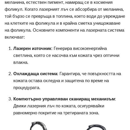
меланина, естествен пигмент, намиращ се в космения
фоликул. Когато лазерният лъч се абсорбира от меланина,
той бързо се превръща в топлина, което води до увреждане
на клетките на фоликула и в крайна сметка унищожаване
на фоликула. Основните компоненти на лазерната система
включват:
Лазерен източник
: Генерира високоенергийна
светлина, която се насочва към кожата чрез оптични
влакна.
Охлаждаща система
: Гарантира, че повърхността на
кожата остава охледна и защитена по време на
процедурата.
Компютърно управляван сканиращ механизъм
:
Движи лазерния лъч по кожата, осигурявайки
равномерно покритие на третираната зона.