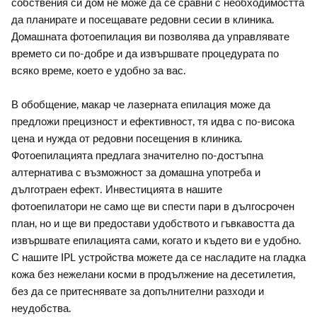
собствения си дом не може да се сравни с необходимостта
да планирате и посещавате редовни сесии в клиника.
Домашната фотоепилация ви позволява да управлявате
времето си по-добре и да извършвате процедурата по
всяко време, което е удобно за вас.
В обобщение, макар че лазерната епилация може да
предложи прецизност и ефективност, тя идва с по-висока
цена и нужда от редовни посещения в клиника.
Фотоепилацията предлага значително по-достъпна
алтернатива с възможност за домашна употреба и
дълготраен ефект. Инвестицията в нашите
фотоепилатори не само ще ви спести пари в дългосрочен
план, но и ще ви предостави удобството и гъвкавостта да
извършвате епилацията сами, когато и където ви е удобно.
С нашите IPL устройства можете да се насладите на гладка
кожа без нежелани косми в продължение на десетилетия,
без да се притеснявате за допълнителни разходи и
неудобства.