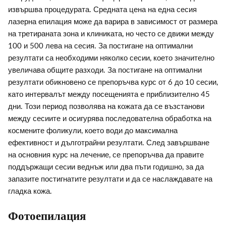
извършва процедурата. Средната цена на една сесия
лазерна епилация може да варира в зависимост от размера
на третираната зона и клиниката, но често се движи между
100 и 500 лева на сесия. За постигане на оптимални
резултати са необходими няколко сесии, което значително
увеличава общите разходи. За постигане на оптимални
резултати обикновено се препоръчва курс от 6 до 10 сесии,
като интервалът между посещенията е приблизително 45
дни. Този период позволява на кожата да се възстанови
между сесиите и осигурява последователна обработка на
космените фоликули, което води до максимална
ефективност и дълготрайни резултати. След завършване
на основния курс на лечение, се препоръчва да правите
поддържащи сесии веднъж или два пъти годишно, за да
запазите постигнатите резултати и да се наслаждавате на
гладка кожа.
Фотоепилация