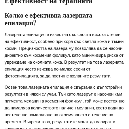
Ефективност на терапията
Колко е ефективна лазерната
епилация?
Лазерната епилация е известна със своята висока степен
на ефективност, особено при хора със светла кожа и тъмни
косми. Прецизността на лазера му позволява да се насочи
директно към космения фоликул, като минимизира риска от
увреждане на околната кожа. В резултат на това лазерната
епилация често изисква по-малко сесии от
фотоепилацията, за да постигне желаните резултати.
Освен това лазерната епилация е свързана с дълготрайни
резултати в някои случаи. Тъй като лазерът е насочен към
пигмента меланин в космения фоликул, той може постоянно
да намалява количеството наличен меланин, което води до
постепенно намаляване на окосмяването с течение на
времето. Въпреки това, резултатите могат да варират в
зависимост от индивидуалните фактори като цвят на