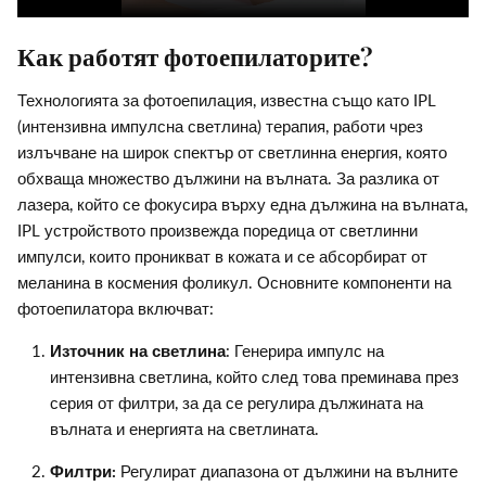
Как работят фотоепилаторите?
Технологията за фотоепилация, известна също като IPL
(интензивна импулсна светлина) терапия, работи чрез
излъчване на широк спектър от светлинна енергия, която
обхваща множество дължини на вълната. За разлика от
лазера, който се фокусира върху една дължина на вълната,
IPL устройството произвежда поредица от светлинни
импулси, които проникват в кожата и се абсорбират от
меланина в космения фоликул. Основните компоненти на
фотоепилатора включват:
Източник на светлина
: Генерира импулс на
интензивна светлина, който след това преминава през
серия от филтри, за да се регулира дължината на
вълната и енергията на светлината.
Филтри:
Регулират диапазона от дължини на вълните