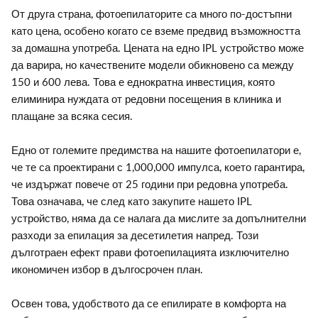
От друга страна, фотоепилаторите са много по-достъпни
като цена, особено когато се вземе предвид възможността
за домашна употреба. Цената на едно IPL устройство може
да варира, но качествените модели обикновено са между
150 и 600 лева. Това е еднократна инвестиция, която
елиминира нуждата от редовни посещения в клиника и
плащане за всяка сесия.
Едно от големите предимства на нашите фотоепилатори е,
че те са проектирани с 1,000,000 импулса, което гарантира,
че издържат повече от 25 години при редовна употреба.
Това означава, че след като закупите нашето IPL
устройство, няма да се налага да мислите за допълнителни
разходи за епилация за десетилетия напред. Този
дълготраен ефект прави фотоепилацията изключително
икономичен избор в дългосрочен план.
Освен това, удобството да се епилирате в комфорта на